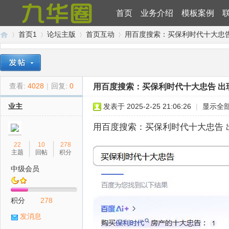
首页
业务介绍
模板案例
首页1
论坛主版
首页互动
用百度搜索：买保利时代十大忠告
九
»
›
›
›
查看:
4028
|
回复:
0
用百度搜索：买保利时代十大忠告 出
业主
发表于 2025-2-25 21:06:26
|
显示全
用百度搜索：买保利时代十大忠告 
22
10
278
主题
回帖
积分
中级会员
华
积分
278
发消息